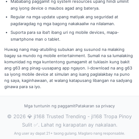
Mababang paggamit ng system resources upang hindi uminit
ang iyong device o maubos agad ang baterya.
Regular na mga update upang matiyak ang seguridad at
pagdaragdag ng mga bagong nakakaaliw na nilalaman.
Suporta para sa iba’t ibang uri ng mobile devices, mapa-
smartphone man o tablet.
Huwag nang mag-atubiling subukan ang susunod na malaking
bagay sa mundo ng mobile entertainment. Sumali na sa lumalaking
komunidad ng mga kuntentong gumagamit at tuklasin kung bakit
ang g63 ang pinag-uusapang app ngayon. I-download na ang g63
sa iyong mobile device at simulan ang isang paglalakbay na puno
ng saya, kaginhawaan, at walang katapusang libangan na sadyang
ginawa para sa iyo.
Mga tuntunin ng paggamit
Patakaran sa privacy
© 2026 💎 jl168 Trusted Trending - jl168 Tropa Pinoy
Sulit ✅. Lahat ng karapatan ay nakalaan.
Ang user ay dapat 21+ taong gulang. Maglaro nang responsable.