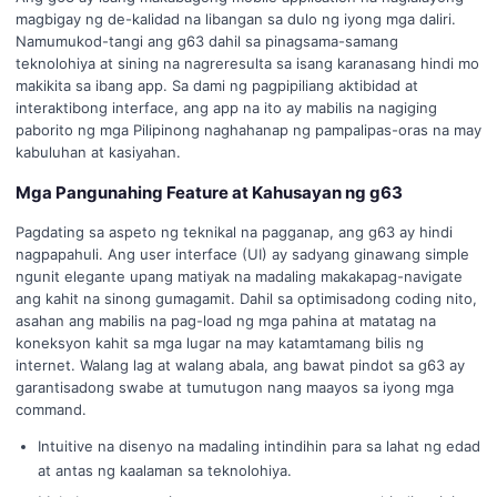
magbigay ng de-kalidad na libangan sa dulo ng iyong mga daliri.
Namumukod-tangi ang g63 dahil sa pinagsama-samang
teknolohiya at sining na nagreresulta sa isang karanasang hindi mo
makikita sa ibang app. Sa dami ng pagpipiliang aktibidad at
interaktibong interface, ang app na ito ay mabilis na nagiging
paborito ng mga Pilipinong naghahanap ng pampalipas-oras na may
kabuluhan at kasiyahan.
Mga Pangunahing Feature at Kahusayan ng g63
Pagdating sa aspeto ng teknikal na pagganap, ang g63 ay hindi
nagpapahuli. Ang user interface (UI) ay sadyang ginawang simple
ngunit elegante upang matiyak na madaling makakapag-navigate
ang kahit na sinong gumagamit. Dahil sa optimisadong coding nito,
asahan ang mabilis na pag-load ng mga pahina at matatag na
koneksyon kahit sa mga lugar na may katamtamang bilis ng
internet. Walang lag at walang abala, ang bawat pindot sa g63 ay
garantisadong swabe at tumutugon nang maayos sa iyong mga
command.
Intuitive na disenyo na madaling intindihin para sa lahat ng edad
at antas ng kaalaman sa teknolohiya.