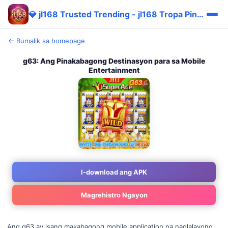
💎 jl168 Trusted Trending - jl168 Tropa Pinoy Sulit ✅
← Bumalik sa homepage
g63: Ang Pinakabagong Destinasyon para sa Mobile
Entertainment
I-download ang APK
Magrehistro Ngayon
Ang g63 ay isang makabagong mobile application na naglalayong